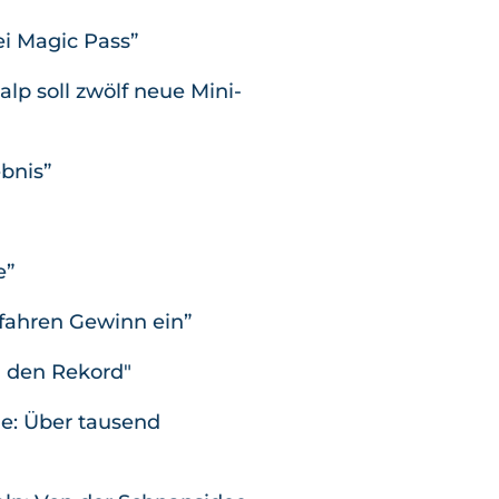
i Magic Pass”
lp soll zwölf neue Mini-
bnis”
e”
fahren Gewinn ein”
n den Rekord"
he: Über tausend