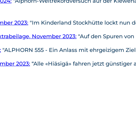
2024:
"Alphorn-Weltrekordversuch auf der Klewena
mber 2023:
"Im Kinderland Stockhütte lockt nun d
trabeilage, November 2023:
"Auf den Spuren von
:
"ALPHORN 555 - Ein Anlass mit ehrgeizigem Ziel
ember 2023:
“Alle «Hiäsigä» fahren jetzt günstiger