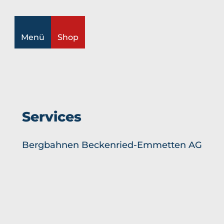
kzettel
Suche
Menü
Shop
Services
Bergbahnen Beckenried-Emmetten AG
Informieren
Alle
Erleben
Themen
Alle
Fahrplan
Events
Themen