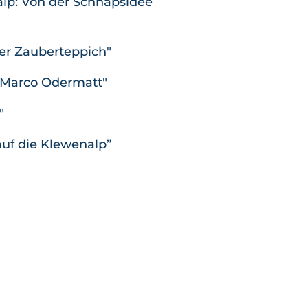
lp: Von der Schnapsidee
er Zauberteppich"
 Marco Odermatt"
"
 auf die Klewenalp”