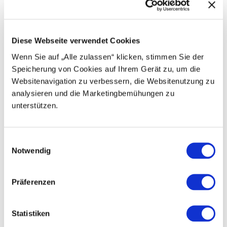
R
h
e
t
g
i
u
Ü
o
Diese Webseite verwendet Cookies
n
b
n
g
e
A
Wenn Sie auf „Alle zulassen“ klicken, stimmen Sie der
e
m
r
Speicherung von Cookies auf Ihrem Gerät zu, um die
n
B
n
Websitenavigation zu verbessern, die Websitenutzung zu
e
a
r
analysieren und die Marketingbemühungen zu
c
g
unterstützen.
h
t
u
F
E
n
e
Notwendig
g
i
r
A
e
m
n
i
n
B
e
w
Präferenzen
e
n
i
r
w
g
l
o
&
l
Statistiken
h
i
i