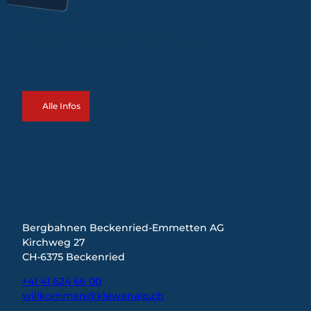
k
R
Magic Pass
ü
e
n
g
Ab der Sommersaison 2026 gültig!
i
f
o
t
n
e
Alle Infos
Bergbahnen Beckenried-Emmetten AG
Kirchweg 27
CH-6375 Beckenried
+41 41 624 66 00
willkommen@klewenalp.ch