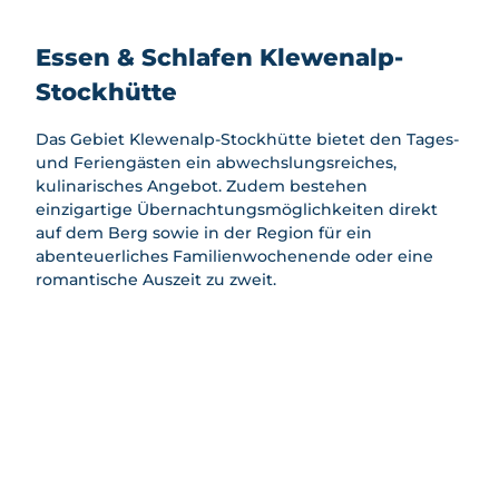
Winter
en
Feuerstellen
llen
nbiken
aktivit
AlpGaudi
Spielplät
Bikeboa
äten
Essen & Schlafen Klewenalp-
Schlafen
AlpFlora
ze
rden
Skifahr
Stockhütte
Bogenp
Wipfelpf
Kids
en &
ark
Buchen
ad
Biketrail
Snowb
Stockhüt
Das Gebiet Klewenalp-Stockhütte bietet den Tages-
Goldi-
oarden
Klettern
te
und Feriengästen ein abwechslungsreiches,
Safari
Bauprojekte
Schlitt
Gleitschi
Nidwald
kulinarisches Angebot. Zudem bestehen
Goldi-
eln
rmfliege
ner
einzigartige Übernachtungsmöglichkeiten direkt
Gwunde
n
Winter
Bierpfad
auf dem Berg sowie in der Region für ein
rnasenw
wande
Zmorge
abenteuerliches Familienwochenende oder eine
Schlittel
eg
rn &
Gondel
romantische Auszeit zu zweit.
plausch
Kids
Schne
Nidwald
Schnees
Biketrail
eschu
ner
chuhlauf
hlaufe
Bierpfad
en
n
Feuerst
Angebot
Famili
ellen
"Alles
en
Käse"
Nachtz
Gruppen
auber
preise
E
Winter