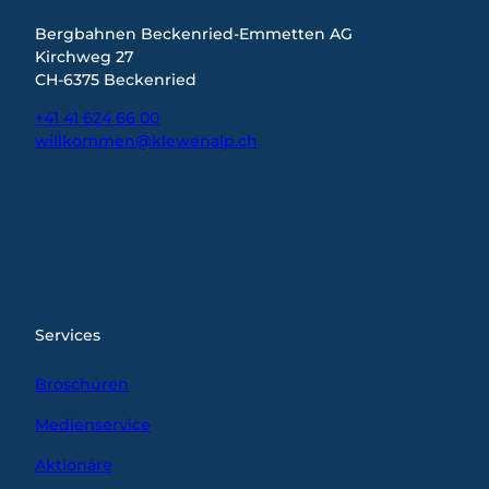
Bergbahnen Beckenried-Emmetten AG
Kirchweg 27
CH-6375 Beckenried
+41 41 624 66 00
willkommen@klewenalp.ch
I
F
L
n
a
i
s
c
n
t
e
k
a
b
e
g
o
d
r
o
I
Services
a
k
n
m
Broschüren
Medienservice
Aktionäre