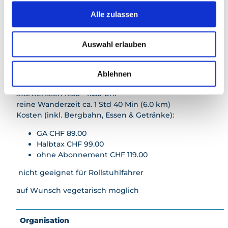
nach Beckenried.
u
Alle zulassen
s
w
Weitere Infos / Links
Auswahl erlauben
a
Alle Infos & Buchung
h
unter:
https://www.unsermoment.ch/event/nidwaldner-
l
Ablehnen
bierpfad/
Startfenster: 11.00 - 11.30 Uhr
reine Wanderzeit ca. 1 Std 40 Min (6.0 km)
Kosten (inkl. Bergbahn, Essen & Getränke):
GA CHF 89.00
Halbtax CHF 99.00
ohne Abonnement CHF 119.00
nicht geeignet für Rollstuhlfahrer
auf Wunsch vegetarisch möglich
Organisation