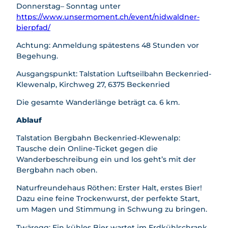
Donnerstag– Sonntag unter
safari
https://www.unsermoment.ch/event/nidwaldner-
Mietan
bierpfad/
gebot
e
Achtung: Anmeldung spätestens 48 Stunden vor
Begehung.
Ausgangspunkt: Talstation Luftseilbahn Beckenried-
Klewenalp, Kirchweg 27, 6375 Beckenried
Die gesamte Wanderlänge beträgt ca. 6 km.
Ablauf
Talstation Bergbahn Beckenried-Klewenalp:
Tausche dein Online-Ticket gegen die
Wanderbeschreibung ein und los geht’s mit der
Bergbahn nach oben.
Naturfreundehaus Röthen: Erster Halt, erstes Bier!
Dazu eine feine Trockenwurst, der perfekte Start,
um Magen und Stimmung in Schwung zu bringen.
Twäregg: Ein kühles Bier wartet im Erdkühlschrank