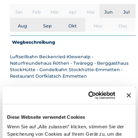
Jan
Feb
Mär
Apr
Mai
Jun
Jul
Aug
Sep
Okt
Nov
Dez
Wegbeschreibung
Luftseilbahn Beckenried-Klewenalp -
Naturfreundehaus Röthen - Twäregg - Berggasthaus
StockHütte - Gondelbahn Stockhütte-Emmetten -
Restaurant Dorfklatsch Emmetten
Ausrüstung
gutes Schuhwerk, witterungssichere Kleidung,
Mobiltelefon von Vorteil
Diese Webseite verwendet Cookies
Wenn Sie auf „Alle zulassen“ klicken, stimmen Sie der
Anreise & Parken
Speicherung von Cookies auf Ihrem Gerät zu, um die