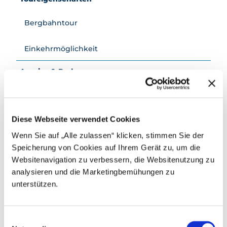
Bergbahntour
Einkehrmöglichkeit
Anreise & Parken
Öffentliche Verkehrsmittel
Per Schiff oder mit Bahn und Bus
Diese Webseite verwendet Cookies
Weitere Infos / Links
Wenn Sie auf „Alle zulassen“ klicken, stimmen Sie der
Preise
Speicherung von Cookies auf Ihrem Gerät zu, um die
Wandertageskarte Erwachsene: CHF 42.00, mit
Websitenavigation zu verbessern, die Websitenutzung zu
Halbtaxabo CHF 21.00
analysieren und die Marketingbemühungen zu
Kinder bis 15.99 Jahre fahren in Begleitung eines
unterstützen.
Erwachsenen kostenlos.
Die Fahrt mit dem Postauto von Emmetten nach
E
Beckenried (oder umgekehrt) ist im Ticketpreis