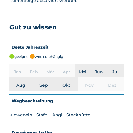
Reihenfolge absolviert werden.
Gut zu wissen
Beste Jahreszeit
geeignet
wetterabhängig
Jan
Feb
Mär
Apr
Mai
Jun
Jul
Aug
Sep
Okt
Nov
Dez
Wegbeschreibung
Klewenalp - Stafel - Ängi - Stockhütte
Toureigenschaften