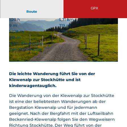
Winter
Feuerstellen
en
llen
nbiken
aktivit
GPX
AlpGaudi
Spielplät
Route
Schlafen
Bikeboa
äten
AlpFlora
ze
rden
Skifahr
1:20 h
5,31 km
Bogenp
Wipfelpf
Kids
en &
9 m
319 m
ark
ad
Biketrail
Snowb
1.278 m
1.597 m
Stockhüt
Goldi-
oarden
319 m
Klettern
te
Safari
Start: Klewenalp
Schlitt
Gleitschi
Nidwald
Goldi-
Ziel: Stockhütte
eln
rmfliege
© Bergbahnen Beckenried-Emmetten AG, Nidwalden Tourismus
ner
Gwunde
n
Winter
Bierpfad
rnasenw
wande
Zmorge
K
Schlittel
eg
rn &
Gondel
l
plausch
Kids
Die leichte Wanderung führt Sie von der
Schne
Nidwald
e
Schnees
Biketrail
Klewenalp zur Stockhütte und ist
eschu
ner
w
chuhlauf
kinderwagentauglich.
hlaufe
Bierpfad
e
en
n
Feuerst
n
Die Wanderung von der Klewenalp zur Stockhütte
Angebot
Famili
ellen
a
ist eine der beliebtesten Wanderungen ab der
"Alles
en
l
Bergstation Klewenalp und für jedermann
Käse"
Nachtz
p
geeignet. Nach der Bergfahrt mit der Luftseilbahn
Gruppen
auber
6
Beckenried-Klewenalp folgen Sie den Wegweisern
preise
6
Winter
Richtung Stockhütte. Der Weg führt von der