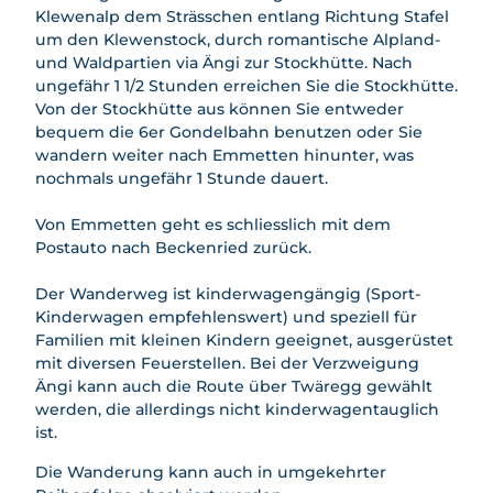
.
safari
Klewenalp dem Strässchen entlang Richtung Stafel
j
Mietan
um den Klewenstock, durch romantische Alpland-
p
gebot
und Waldpartien via Ängi zur Stockhütte. Nach
g
e
ungefähr 1 1/2 Stunden erreichen Sie die Stockhütte.
Von der Stockhütte aus können Sie entweder
bequem die 6er Gondelbahn benutzen oder Sie
wandern weiter nach Emmetten hinunter, was
nochmals ungefähr 1 Stunde dauert.
Von Emmetten geht es schliesslich mit dem
Postauto nach Beckenried zurück.
Der Wanderweg ist kinderwagengängig (Sport-
Kinderwagen empfehlenswert) und speziell für
Familien mit kleinen Kindern geeignet, ausgerüstet
mit diversen Feuerstellen. Bei der Verzweigung
Ängi kann auch die Route über Twäregg gewählt
werden, die allerdings nicht kinderwagentauglich
ist.
Die Wanderung kann auch in umgekehrter