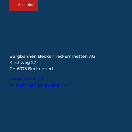
Alle Infos
Bergbahnen Beckenried-Emmetten AG
Kirchweg 27
CH-6375 Beckenried
+41 41 624 66 00
willkommen@klewenalp.ch
I
F
L
n
a
i
s
c
n
t
e
k
a
b
e
g
o
d