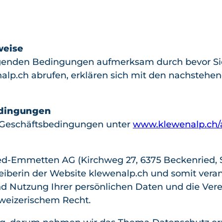
Preise
Sommer
Essen &
Sommer
Anreise &
Schlafen
Familien
im
Karte
weise
Alle
Alle
Überblic
Gruppen
olgenden Bedingungen aufmerksam durch bevor Sie
Familien
Buchen
Magic Pass
Themen
k
Alle
alp.ch abrufen, erklären sich mit den nachsteh
aktivitäte
Wander
Winter
Gruppen
Bergbahnen
Essen
n
n
Bauprojekte
Alle
aktivitäte
Feuerstel
Mountai
Winter
edingungen
Feuerstellen
n
len
nbiken
aktivitä
n Geschäftsbedingungen unter
www.klewenalp.ch/
AlpGaudi
Spielplät
Schlafen
ten
Bikeboar
AlpFlora
ze
den
Skifahr
Bogenpa
d-Emmetten AG (Kirchweg 27, 6375 Beckenried, S
Wipfelpf
en &
Kids
rk
reiberin der Website klewenalp.ch und somit veran
ad
Snowb
Biketrail
Stockhüt
d Nutzung Ihrer persönlichen Daten und die Vere
Goldi-
oarden
Klettern
te
weizerischem Recht.
Safari
Schlitte
Gleitschi
Nidwald
Goldi-
ln