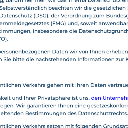
htig, darum nehmen wir das Thema Datenschutz er
rmfliege
ner
Gwunder
Winter
 Selbstverständlich beachten wir die gesetzlich
n
Bierpfad
nasenwe
wande
Datenschutz (DSG), der Verordnung zum Bundesg
Zmorge
Schlittelp
g
rn &
Fernmeldegesetztes (FMG) und, soweit anwendbar
Gondel
lausch
Kids
Schnee
stimmungen, insbesondere die Datenschutzgrund
Nidwald
Schnees
Biketrail
schuhl
O).
ner
chuhlauf
aufen
Bierpfad
en
 personenbezogenen Daten wir von Ihnen erheben
Familie
Feuerste
 Sie bitte die nachstehenden Informationen zur 
Angebot
n
llen
"Alles
Nachtz
Käse"
auber
Gruppen
tlichen Verkehrs gehen mit Ihren Daten vertraue
Winter
preise
safari
keit und Ihrer Privatsphäre ist uns,
den Unterneh
Mietan
iegen. Wir garantieren Ihnen eine gesetzeskonfo
gebote
geltenden Bestimmungen des Datenschutzrechts.
tlichen Verkehrs setzen mit folgenden Grundsätz