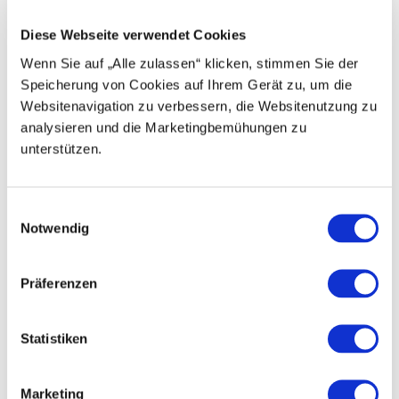
Diese Webseite verwendet Cookies
E
Wenn Sie auf „Alle zulassen“ klicken, stimmen Sie der
v
Speicherung von Cookies auf Ihrem Gerät zu, um die
e
n
Websitenavigation zu verbessern, die Websitenutzung zu
t
analysieren und die Marketingbemühungen zu
s
unterstützen.
E
Notwendig
i
n
w
Präferenzen
i
l
l
Statistiken
i
g
Marketing
E