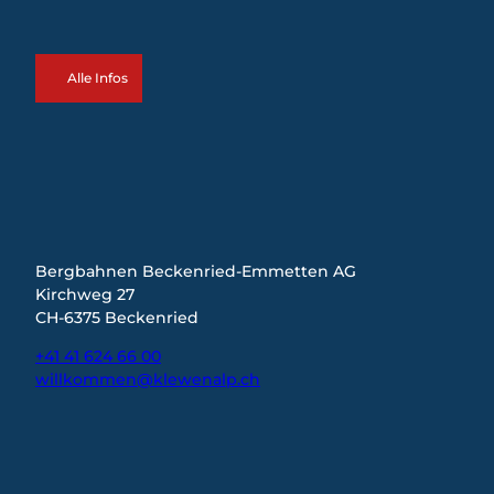
Alle Infos
Bergbahnen Beckenried-Emmetten AG
Kirchweg 27
CH-6375 Beckenried
+41 41 624 66 00
willkommen@klewenalp.ch
I
F
L
n
a
i
s
c
n