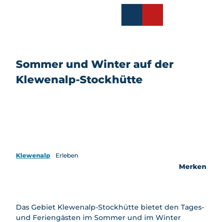
Z
u
EN
FR
Merkzettel
Suche
m
I
n
h
Sommer und Winter auf der
a
Informieren
Klewenalp-Stockhütte
l
t
Alle
Themen
Erleben
Fahrplan
Alle
Themen
Preise
Sommer
Klewenalp
Erleben
Anreise &
Sommer
Merken
Karte
Familien
im
Alle
Überblic
Magic
Gruppen
Familien
k
Pass
Alle
aktivität
Wander
Winter
Das Gebiet Klewenalp-Stockhütte bietet den Tages-
Gruppen
en
n
Bergbahnen
Alle
und Feriengästen im Sommer und im Winter
aktivität