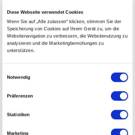
Diese Webseite verwendet Cookies
Wenn Sie auf „Alle zulassen“ klicken, stimmen Sie der
Speicherung von Cookies auf Ihrem Gerät zu, um die
Websitenavigation zu verbessern, die Websitenutzung zu
Goldi
analysieren und die Marketingbemühungen zu
unterstützen.
Die Goldi-Kollektion (Pullis, Shirts & Caps) für unsere
kleinen Gäste gibt es in diversen Goldi-Sujets und
Farben.
E
Notwendig
i
n
w
Präferenzen
i
l
l
Statistiken
i
g
Marketing