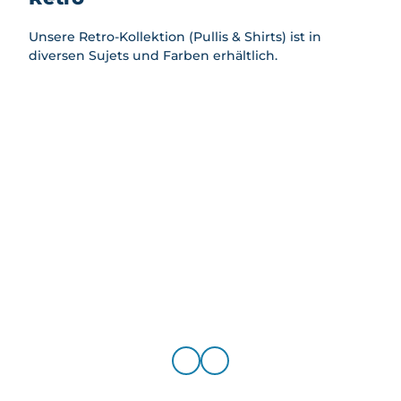
safari
Mietan
Unsere Retro-Kollektion (Pullis & Shirts) ist in
gebot
diversen Sujets und Farben erhältlich.
e