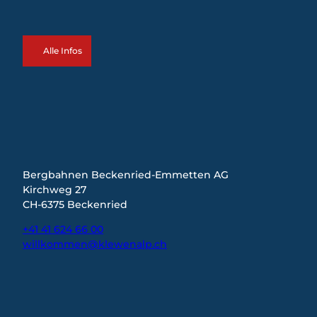
Alle Infos
Bergbahnen Beckenried-Emmetten AG
Kirchweg 27
CH-6375 Beckenried
+41 41 624 66 00
willkommen@klewenalp.ch
I
F
L
n
a
i
s
c
n