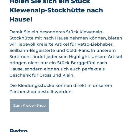
Holen Sie sich ein Stück
Winter
Feuerstellen
en
llen
nbiken
aktivit
Klewenalp-Stockhütte nach
AlpGaudi
Spielplät
Schlafen
Bikeboa
äten
AlpFlora
ze
Hause!
rden
Skifahr
Bogenp
Wipfelpf
Kids
en &
ark
ad
Damit Sie ein besonderes Stück Klewenalp-
Biketrail
Snowb
Stockhüt
Goldi-
Stockhütte mit nach Hause nehmen können, bieten
oarden
Klettern
te
Safari
wir liebevoll kreierte Artikel für Retro-Liebhaber,
Schlitt
Gleitschi
Nidwald
Seilbahn-Begeisterte und Goldi-Fans. In unserem
Goldi-
eln
rmfliege
ner
Sortiment findet jeder sein Highlight. Unsere Artikel
Gwunde
n
Winter
Bierpfad
bringen nicht nur ein Stück Berggefühl nach
rnasenw
wande
Zmorge
Schlittel
Hause, sondern eignen sich auch perfekt als
eg
rn &
Gondel
plausch
Geschenk für Gross und Klein.
Kids
Schne
Nidwald
Schnees
Biketrail
eschu
ner
Die Kleidungsstücke können direkt in unserem
chuhlauf
hlaufe
Bierpfad
Partnershop bestellt werden.
en
n
Feuerst
Angebot
Famili
ellen
Zum Kleider-Shop
"Alles
en
Käse"
Nachtz
Gruppen
auber
preise
Winter
Retro