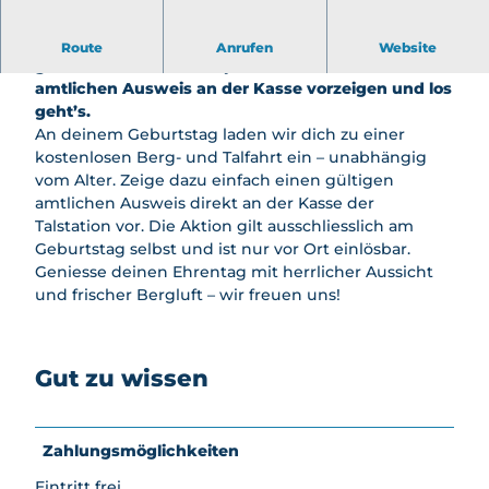
Winter
Feuerstellen
en
llen
nbiken
aktivit
AlpGaudi
Spielplät
Geburtstagskinder fahren an ihrem Ehrentag
Schlafen
Bikeboa
äten
Route
Anrufen
Website
AlpFlora
ze
gratis auf die Klewenalp-Stockhütte! Einfach einen
rden
Skifahr
Bogenp
amtlichen Ausweis an der Kasse vorzeigen und los
Wipfelpf
Kids
en &
ark
geht’s.
ad
Biketrail
Snowb
Stockhüt
An deinem Geburtstag laden wir dich zu einer
Goldi-
oarden
Klettern
te
kostenlosen Berg- und Talfahrt ein – unabhängig
Safari
Schlitt
Gleitschi
Nidwald
vom Alter. Zeige dazu einfach einen gültigen
Goldi-
eln
rmfliege
ner
amtlichen Ausweis direkt an der Kasse der
Gwunde
n
Winter
Bierpfad
Talstation vor. Die Aktion gilt ausschliesslich am
rnasenw
wande
Zmorge
Geburtstag selbst und ist nur vor Ort einlösbar.
Schlittel
eg
rn &
Gondel
Geniesse deinen Ehrentag mit herrlicher Aussicht
plausch
Kids
Schne
Nidwald
und frischer Bergluft – wir freuen uns!
Schnees
Biketrail
eschu
ner
chuhlauf
hlaufe
Bierpfad
en
n
Feuerst
Angebot
Gut zu wissen
Famili
ellen
"Alles
en
Käse"
Nachtz
Gruppen
Zahlungsmöglichkeiten
auber
preise
Winter
Eintritt frei