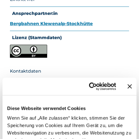
safari
Mietan
Ansprechpartner:in
gebot
Bergbahnen Klewenalp-Stockhütte
e
Lizenz (Stammdaten)
Kontaktdaten
Bergbahnen Klewenalp-Stockhütte
6375
Klewenalp
- Klewenalp-Stockhütte
041 624 66 00
willkommen@klewenalp.ch
Diese Webseite verwendet Cookies
Website
Wenn Sie auf „Alle zulassen“ klicken, stimmen Sie der
Speicherung von Cookies auf Ihrem Gerät zu, um die
Websitenavigation zu verbessern, die Websitenutzung zu