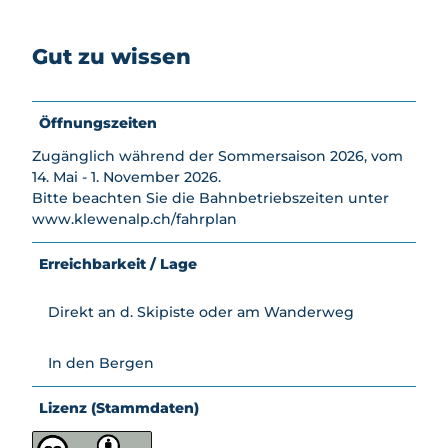
Winter
Feuerstellen
en
llen
nbiken
aktivit
AlpGaudi
Spielplät
Schlafen
Bikeboa
äten
Gut zu wissen
AlpFlora
ze
rden
Skifahr
Bogenp
Wipfelpf
Kids
en &
ark
ad
Biketrail
Snowb
Stockhüt
Öffnungszeiten
Goldi-
oarden
Klettern
te
Safari
Schlitt
Zugänglich während der Sommersaison 2026, vom
Gleitschi
Nidwald
Goldi-
eln
14. Mai - 1. November 2026.
rmfliege
ner
Gwunde
Bitte beachten Sie die Bahnbetriebszeiten unter
n
Winter
Bierpfad
rnasenw
www.klewenalp.ch/fahrplan
wande
Zmorge
Schlittel
eg
rn &
Gondel
plausch
Kids
Schne
Erreichbarkeit / Lage
Nidwald
Schnees
Biketrail
eschu
ner
chuhlauf
hlaufe
Bierpfad
Direkt an d. Skipiste oder am Wanderweg
en
n
Feuerst
Angebot
Famili
ellen
"Alles
In den Bergen
en
Käse"
Nachtz
Gruppen
Lizenz (Stammdaten)
auber
preise
Winter