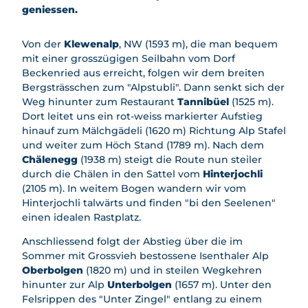
safari
geniessen.
Mietan
gebot
Von der
Klewenalp
, NW (1593 m), die man bequem
e
mit einer grosszügigen Seilbahn vom Dorf
Beckenried aus erreicht, folgen wir dem breiten
Bergsträsschen zum "Alpstubli". Dann senkt sich der
Weg hinunter zum Restaurant
Tannibüel
(1525 m).
Dort leitet uns ein rot-weiss markierter Aufstieg
hinauf zum Mälchgädeli (1620 m) Richtung Alp Stafel
und weiter zum Höch Stand (1789 m). Nach dem
Chälenegg
(1938 m) steigt die Route nun steiler
durch die Chälen in den Sattel vom
Hinterjochli
(2105 m). In weitem Bogen wandern wir vom
Hinterjochli talwärts und finden "bi den Seelenen"
einen idealen Rastplatz.
Anschliessend folgt der Abstieg über die im
Sommer mit Grossvieh bestossene Isenthaler Alp
Oberbolgen
(1820 m) und in steilen Wegkehren
hinunter zur Alp
Unterbolgen
(1657 m). Unter den
Felsrippen des "Unter Zingel" entlang zu einem