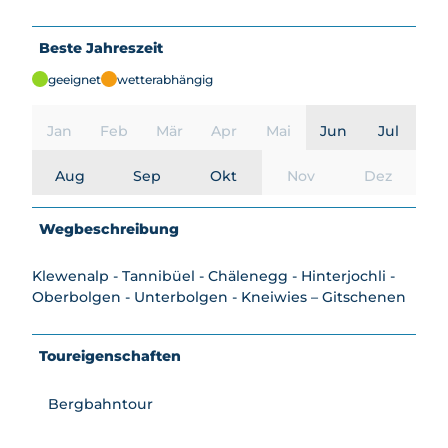
Beste Jahreszeit
geeignet
wetterabhängig
Jan
Feb
Mär
Apr
Mai
Jun
Jul
Aug
Sep
Okt
Nov
Dez
Wegbeschreibung
Klewenalp - Tannibüel - Chälenegg - Hinterjochli -
Oberbolgen - Unterbolgen - Kneiwies – Gitschenen
Toureigenschaften
Bergbahntour