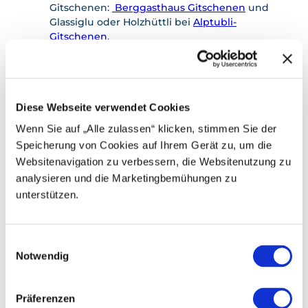
Gitschenen:
Berggasthaus Gitschenen
und
Glassiglu oder Holzhüttli bei
Alptubli-
Gitschenen
.
Infos zur Erlebnisregion Uri finden Sie hier:
www.uri.swiss
Buchen Sie Ihre Unterkunft in der
Erlebnisregion Uri:
Diese Webseite verwendet Cookies
www.uri.swiss/de/planen/unterkuenfte/
Wenn Sie auf „Alle zulassen“ klicken, stimmen Sie der
Lokale Bergführer/-innen & qualifizierte
Speicherung von Cookies auf Ihrem Gerät zu, um die
Wanderleiter/-innen sind zu finden
bei;
Montanara Bergerlebnisse
,
Urner
Websitenavigation zu verbessern, die Websitenutzung zu
Bergführer Verein
und
Honigberg.ch
analysieren und die Marketingbemühungen zu
unterstützen.
Literatur
E
www.alpenkranz.ch
Notwendig
i
www.urnerwanderwege.ch
n
w
Präferenzen