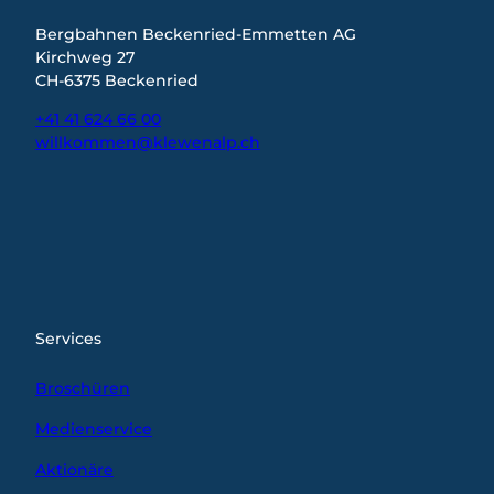
Bergbahnen Beckenried-Emmetten AG
Kirchweg 27
CH-6375 Beckenried
+41 41 624 66 00
willkommen@klewenalp.ch
I
F
L
n
a
i
s
c
n
t
e
k
a
b
e
g
o
d
r
o
I
Services
a
k
n
m
Broschüren
Medienservice
Aktionäre