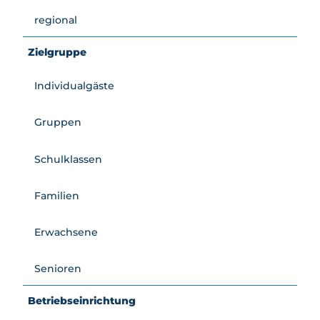
safari
regional
Mietan
gebot
Zielgruppe
e
Individualgäste
Gruppen
Schulklassen
Familien
Erwachsene
Senioren
Betriebseinrichtung