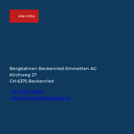
Alle Infos
Bergbahnen Beckenried-Emmetten AG
Kirchweg 27
CH-6375 Beckenried
+41 41 624 66 00
willkommen@klewenalp.ch
I
F
L
n
a
i
s
c
n
t
e
k