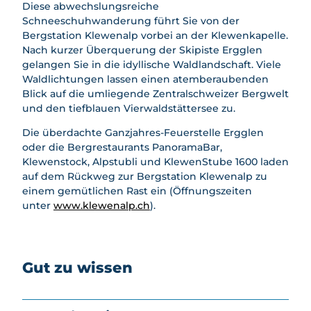
Diese abwechslungsreiche
safari
Schneeschuhwanderung führt Sie von der
Mietan
Bergstation Klewenalp vorbei an der Klewenkapelle.
gebot
Nach kurzer Überquerung der Skipiste Ergglen
e
gelangen Sie in die idyllische Waldlandschaft. Viele
Waldlichtungen lassen einen atemberaubenden
Blick auf die umliegende Zentralschweizer Bergwelt
und den tiefblauen Vierwaldstättersee zu.
Die überdachte Ganzjahres-Feuerstelle Ergglen
oder die Bergrestaurants PanoramaBar,
Klewenstock, Alpstubli und KlewenStube 1600 laden
auf dem Rückweg zur Bergstation Klewenalp zu
einem gemütlichen Rast ein (Öffnungszeiten
unter
www.klewenalp.ch
).
Gut zu wissen