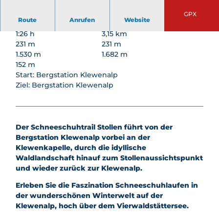
Winter
Feuerstellen
en
llen
nbiken
aktivit
GPX
AlpGaudi
Spielplät
Route
Anrufen
Website
Schlafen
Bikeboa
äten
AlpFlora
ze
rden
Skifahr
1:26 h
3,15 km
Bogenp
Wipfelpf
Kids
en &
231 m
231 m
ark
ad
Biketrail
Snowb
1.530 m
1.682 m
Stockhüt
Goldi-
oarden
152 m
Klettern
te
Safari
Start: Bergstation Klewenalp
Schlitt
Gleitschi
Nidwald
Goldi-
Ziel: Bergstation Klewenalp
eln
rmfliege
ner
Gwunde
n
Winter
Bierpfad
rnasenw
wande
Zmorge
Schlittel
eg
rn &
Gondel
plausch
Kids
Der Schneeschuhtrail Stollen führt von der
Schne
Nidwald
Schnees
Biketrail
Bergstation Klewenalp vorbei an der
eschu
ner
chuhlauf
Klewenkapelle, durch die idyllische
hlaufe
Bierpfad
en
Waldlandschaft hinauf zum Stollenaussichtspunkt
n
Feuerst
Angebot
und wieder zurück zur Klewenalp.
Famili
ellen
"Alles
en
Erleben Sie die Faszination Schneeschuhlaufen in
Käse"
Nachtz
der wunderschönen Winterwelt auf der
Gruppen
auber
Klewenalp, hoch über dem Vierwaldstättersee.
preise
Winter