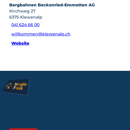
Bergbahnen Beckenried-Emmetten AG
Kirchweg 27
6375
Klewenalp
041 624 66 00
willkommen@klewenalp.ch
Website
Magic Pass
Ab der Sommersaison 2026 gültig!