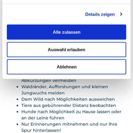
n
Stollen gehört nicht zur Routenführung
g
aufgrund abfallendem, steilem Gelände.
Details zeigen
s
Begehung auf eigene Verantwortung!!
a
Informieren Sie sich frühzeitig und
eigenständig über die aktuellen Schnee- und
u
Alle zulassen
Lawinenverhältnisse
s
w
Verhaltensregeln:
Auswahl erlauben
a
Genügend Zeit einplanen, regelmässig rasten.
h
Kein unnötiges Risiko eingehen und das
l
Ablehnen
Wetter stets überwachen
Immer auf der signalisierten route bleiben,
Abkürzungen vermeiden
Waldränder, Aufforstungen und kleinen
Jungwuchs meiden
Dem Wild nach Möglichkeiten ausweichen
Tiere aus gebührender Distanz beobachten
Hunde nach Möglichkeit zu Hause lassen oder
an der Leine führen
Nur Erinnerungen mitnehmen und nur Ihre
Spur hinterlassen!