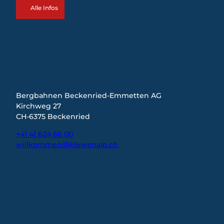
Alle Infos
Bergbahnen Beckenried-Emmetten AG
Kirchweg 27
CH-6375 Beckenried
+41 41 624 66 00
willkommen@klewenalp.ch
I
F
L
n
a
i
s
c
n
t
e
k
a
b
e
g
o
d