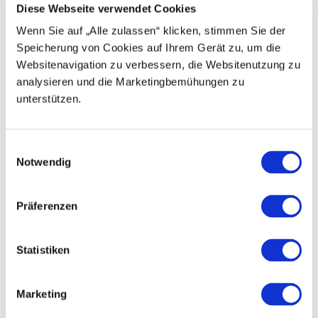
Diese Webseite verwendet Cookies
Erwachsene
Wenn Sie auf „Alle zulassen“ klicken, stimmen Sie der
Senioren
Speicherung von Cookies auf Ihrem Gerät zu, um die
Websitenavigation zu verbessern, die Websitenutzung zu
Weitere Infos / Links
analysieren und die Marketingbemühungen zu
unterstützen.
Bitte beachte den Fahrplan der
Bergbahnen
Klewenalp-Stockhütte
und die
Preise
.
E
Lizenz (Stammdaten)
Notwendig
i
n
w
Präferenzen
i
Sicherheitshinweise
l
l
Statistiken
Allgemeine Sicherheitshinweise:
i
Der Schneeschuhtrail ist entlang der
g
Marketing
gesamten Route gekennzeichnet
u
Der im Sommer begehbare Aussichtspunkt