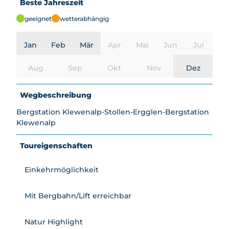
Beste Jahreszeit
geeignet
wetterabhängig
Jan
Feb
Mär
Apr
Mai
Jun
Jul
Aug
Sep
Okt
Nov
Dez
Wegbeschreibung
Bergstation Klewenalp-Stollen-Ergglen-Bergstation
Klewenalp
Toureigenschaften
Einkehrmöglichkeit
Mit Bergbahn/Lift erreichbar
Natur Highlight